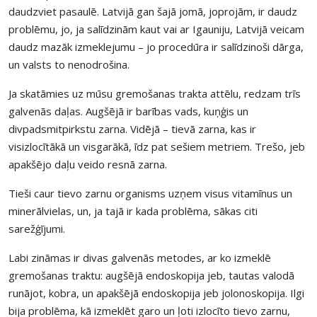
daudzviet pasaulē. Latvijā gan šajā jomā, joprojām, ir daudz
problēmu, jo, ja salīdzinām kaut vai ar Igauniju, Latvijā veicam
daudz mazāk izmeklejumu – jo procedūra ir salīdzinoši dārga,
un valsts to nenodrošina.
Ja skatāmies uz mūsu gremošanas trakta attēlu, redzam trīs
galvenās daļas. Augšējā ir barības vads, kuņģis un
divpadsmitpirkstu zarna. Vidējā – tievā zarna, kas ir
visizlocītākā un visgarākā, īdz pat sešiem metriem. Trešo, jeb
apakšējo daļu veido resnā zarna.
Tieši caur tievo zarnu organisms uzņem visus vitamīnus un
minerālvielas, un, ja tajā ir kada problēma, sākas citi
sarežģījumi.
Labi zināmas ir divas galvenās metodes, ar ko izmeklē
gremošanas traktu: augšējā endoskopija jeb, tautas valodā
runājot, kobra, un apakšējā endoskopija jeb jolonoskopija. Ilgi
bija problēma, kā izmeklēt garo un ļoti izlocīto tievo zarnu,