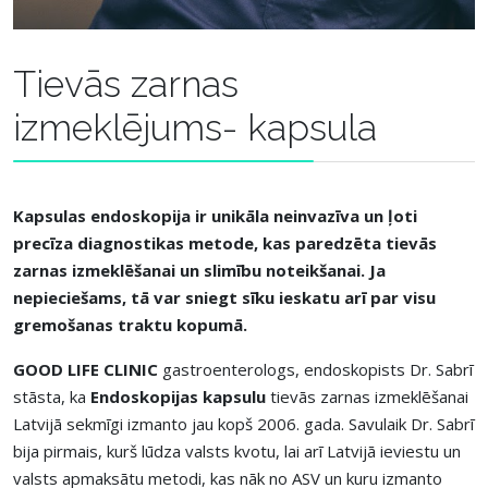
Tievās zarnas
izmeklējums- kapsula
Kapsulas endoskopija ir unikāla neinvazīva un ļoti
precīza diagnostikas metode, kas paredzēta tievās
zarnas izmeklēšanai un slimību noteikšanai. Ja
nepieciešams, tā var sniegt sīku ieskatu arī par visu
gremošanas traktu kopumā.
GOOD LIFE CLINIC
gastroenterologs, endoskopists Dr. Sabrī
stāsta, ka
Endoskopijas kapsulu
tievās zarnas izmeklēšanai
Latvijā sekmīgi izmanto jau kopš 2006. gada. Savulaik Dr. Sabrī
bija pirmais, kurš lūdza valsts kvotu, lai arī Latvijā ieviestu un
valsts apmaksātu metodi, kas nāk no ASV un kuru izmanto