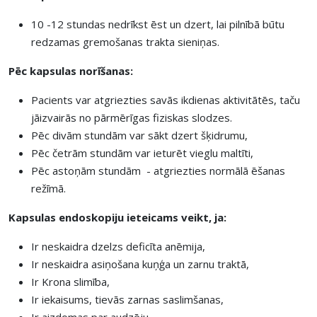
10 -12 stundas nedrīkst ēst un dzert, lai pilnībā būtu
redzamas gremošanas trakta sieniņas.
Pēc kapsulas norīšanas:
Pacients var atgriezties savās ikdienas aktivitātēs, taču
jāizvairās no pārmērīgas fiziskas slodzes.
Pēc divām stundām var sākt dzert šķidrumu,
Pēc četrām stundām var ieturēt vieglu maltīti,
Pēc astoņām stundām - atgriezties normālā ēšanas
režīmā.
Kapsulas endoskopiju ieteicams veikt, ja:
Ir neskaidra dzelzs deficīta anēmija,
Ir neskaidra asiņošana kuņģa un zarnu traktā,
Ir Krona slimība,
Ir iekaisums, tievās zarnas saslimšanas,