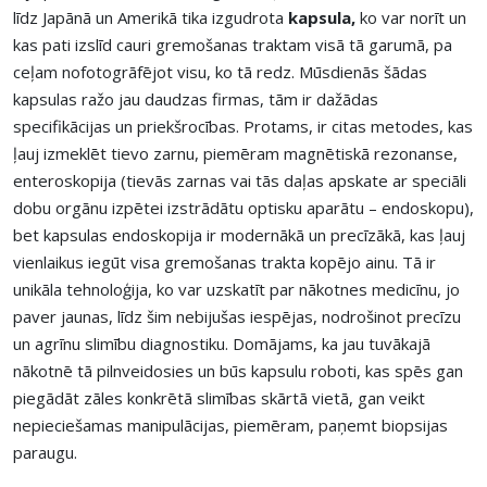
līdz Japānā un Amerikā tika izgudrota
kapsula,
ko var norīt un
kas pati izslīd cauri gremošanas traktam visā tā garumā, pa
ceļam nofotogrāfējot visu, ko tā redz. Mūsdienās šādas
kapsulas ražo jau daudzas firmas, tām ir dažādas
specifikācijas un priekšrocības. Protams, ir citas metodes, kas
ļauj izmeklēt tievo zarnu, piemēram magnētiskā rezonanse,
enteroskopija (tievās zarnas vai tās daļas apskate ar speciāli
dobu orgānu izpētei izstrādātu optisku aparātu – endoskopu),
bet kapsulas endoskopija ir modernākā un precīzākā, kas ļauj
vienlaikus iegūt visa gremošanas trakta kopējo ainu. Tā ir
unikāla tehnoloģija, ko var uzskatīt par nākotnes medicīnu, jo
paver jaunas, līdz šim nebijušas iespējas, nodrošinot precīzu
un agrīnu slimību diagnostiku. Domājams, ka jau tuvākajā
nākotnē tā pilnveidosies un būs kapsulu roboti, kas spēs gan
piegādāt zāles konkrētā slimības skārtā vietā, gan veikt
nepieciešamas manipulācijas, piemēram, paņemt biopsijas
paraugu.