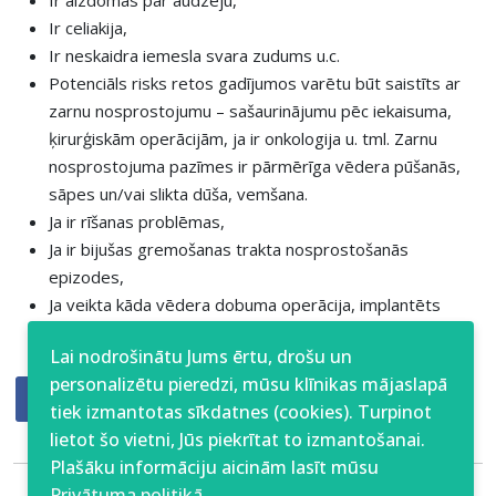
Ir aizdomas par audzēju,
Ir celiakija,
Ir neskaidra iemesla svara zudums u.c.
Potenciāls risks retos gadījumos varētu būt saistīts ar
zarnu nosprostojumu – sašaurinājumu pēc iekaisuma,
ķirurģiskām operācijām, ja ir onkologija u. tml. Zarnu
nosprostojuma pazīmes ir pārmērīga vēdera pūšanās,
sāpes un/vai slikta dūša, vemšana.
Ja ir rīšanas problēmas,
Ja ir bijušas gremošanas trakta nosprostošanās
epizodes,
Ja veikta kāda vēdera dobuma operācija, implantēts
kardiostimulātors vai cita elektromedicīniska iekārta.
Lai nodrošinātu Jums ērtu, drošu un
personalizētu pieredzi, mūsu klīnikas mājaslapā
tiek izmantotas sīkdatnes (cookies). Turpinot
lietot šo vietni, Jūs piekrītat to izmantošanai.
Plašāku informāciju aicinām lasīt mūsu
Privātuma politikā
.