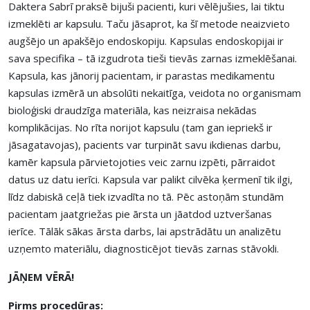
Daktera Sabrī praksē bijuši pacienti, kuri vēlējušies, lai tiktu
izmeklēti ar kapsulu. Taču jāsaprot, ka šī metode neaizvieto
augšējo un apakšējo endoskopiju. Kapsulas endoskopijai ir
sava specifika – tā izgudrota tieši tievās zarnas izmeklēšanai.
Kapsula, kas jānorij pacientam, ir parastas medikamentu
kapsulas izmērā un absolūti nekaitīga, veidota no organismam
bioloģiski draudzīga materiāla, kas neizraisa nekādas
komplikācijas. No rīta norijot kapsulu (tam gan iepriekš ir
jāsagatavojas), pacients var turpināt savu ikdienas darbu,
kamēr kapsula pārvietojoties veic zarnu izpēti, pārraidot
datus uz datu ierīci. Kapsula var palikt cilvēka ķermenī tik ilgi,
līdz dabiskā ceļā tiek izvadīta no tā. Pēc astoņām stundām
pacientam jaatgriežas pie ārsta un jāatdod uztveršanas
ierīce. Tālāk sākas ārsta darbs, lai apstrādātu un analizētu
uzņemto materiālu, diagnosticējot tievās zarnas stāvokli.
JĀŅEM VĒRĀ!
Pirms procedūras: